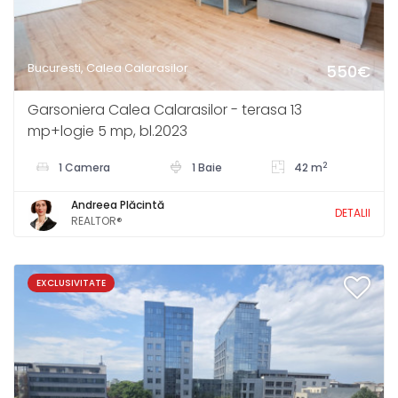
Bucuresti, Calea Calarasilor
550€
Garsoniera Calea Calarasilor - terasa 13
mp+logie 5 mp, bl.2023
2
1 Camera
1 Baie
42 m
Andreea Plăcintă
DETALII
REALTOR®
EXCLUSIVITATE