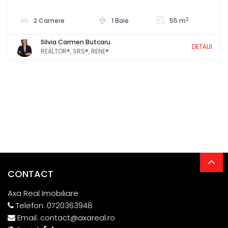
2
2 Camere
1 Baie
55 m
Silvia Carmen Butcaru
DETALII
REALTOR®, SRS®, RENE®
CONTACT
Axa Real Imobiliare
Telefon:
0720363948
Email:
contact@axareal.ro