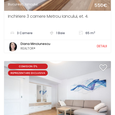
Bucuresti, Iancului
550€
Inchiriere 3 camere Metrou Iancului, et. 4.
2
3 Camere
1 Baie
65 m
Diana Minciunescu
DETALII
REALTOR®
COMISION 0%
REPREZENTARE EXCLUSIVA