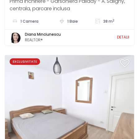
Prima Inchiriere - Garsoniera Pallady - A. Saligny,
centrala, parcare inclusa
2
1 Camera
1 Baie
38 m
Diana Minciunescu
DETALII
REALTOR®
EXCLUSIVITATE