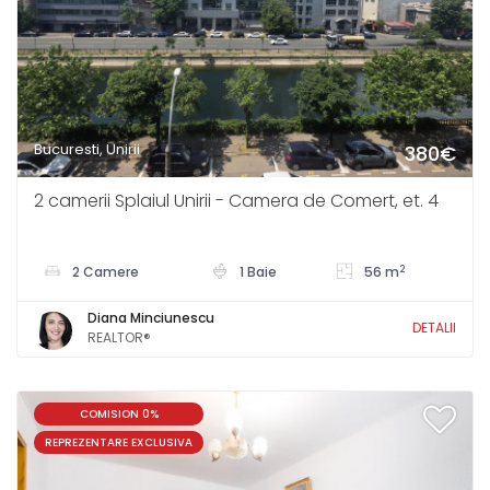
Bucuresti, Unirii
380€
2 camerii Splaiul Unirii - Camera de Comert, et. 4
2
2 Camere
1 Baie
56 m
Diana Minciunescu
DETALII
REALTOR®
COMISION 0%
REPREZENTARE EXCLUSIVA