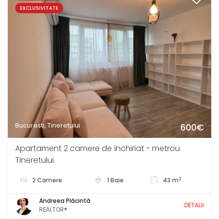
EXCLUSIVITATE
Bucuresti, Tineretului
600€
Apartament 2 camere de închiriat - metrou
Tineretului
2
2 Camere
1 Baie
43 m
Andreea Plăcintă
DETALII
REALTOR®