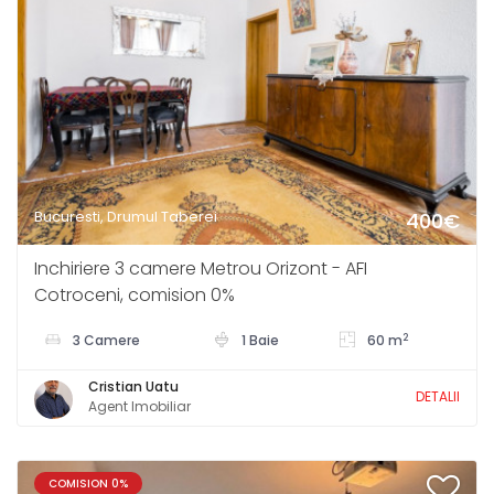
Bucuresti, Drumul Taberei
400€
Inchiriere 3 camere Metrou Orizont - AFI
Cotroceni, comision 0%
2
3 Camere
1 Baie
60 m
Cristian Uatu
DETALII
Agent Imobiliar
COMISION 0%