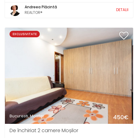
Andreea Plăcintă
DETALII
REALTOR®
EXCLUSIVITATE
Bucuresti, Mosilor
450€
De închiriat 2 camere Moșilor