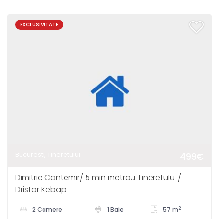
EXCLUSIVITATE
Bucuresti, Tineretului
499€
Dimitrie Cantemir/ 5 min metrou Tineretului /
Dristor Kebap
2
2 Camere
1 Baie
57 m